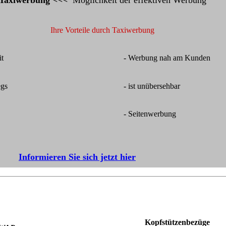
Taxiwerbung <<<
Möglichkeit der effektiven Werbung
Ihre Vorteile durch Taxiwerbung
it
- Werbung nah am Kunden
egs
- ist unübersehbar
- Seitenwerbung
Informieren Sie sich jetzt hier
Kopfstützenbezüge