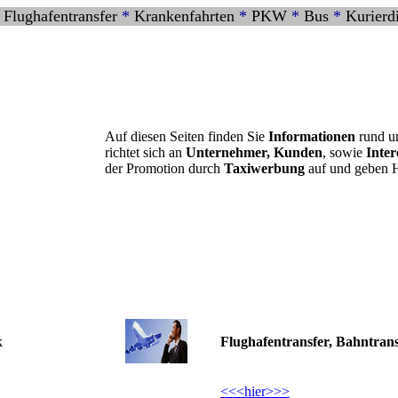
*
Flughafentransfer
*
Krankenfahrten
*
PKW
*
Bus
*
Kurierd
Auf diesen Seiten finden Sie
Informationen
rund u
richtet sich an
Unternehmer, Kunden
, sowie
Inter
der Promotion durch
Taxiwerbung
auf und geben H
k
Flughafentransfer,
Bahntrans
<<<hier>>>